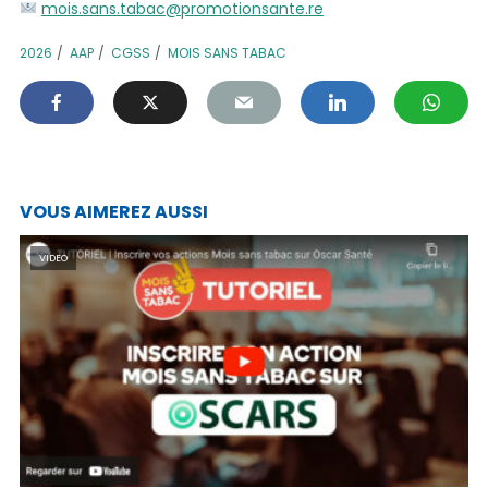
mois.sans.tabac@promotionsante.re
2026
AAP
CGSS
MOIS SANS TABAC
VOUS AIMEREZ AUSSI
VIDEO