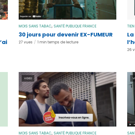
,
MOIS SANS TABAC
SANTÉ PUBLIQUE FRANCE
TIEN
30 jours pour devenir EX-FUMEUR
La
’ai
l’
27 vues
1 min temps de lecture
26 
VIDEO
V
,
MOIS SANS TABAC
SANTÉ PUBLIQUE FRANCE
SAN