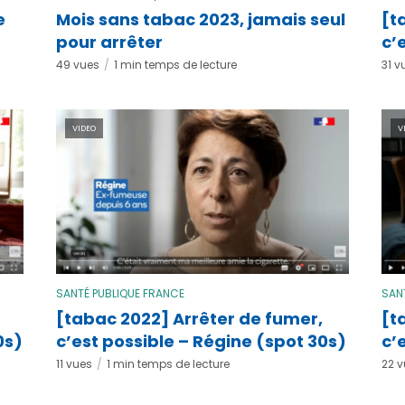
e
Mois sans tabac 2023, jamais seul
[t
pour arrêter
c’
49 vues
1 min temps de lecture
31 v
VIDEO
V
SANTÉ PUBLIQUE FRANCE
SAN
[tabac 2022] Arrêter de fumer,
[t
0s)
c’est possible – Régine (spot 30s)
c’
11 vues
1 min temps de lecture
22 