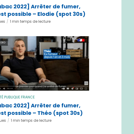
abac 2022] Arrêter de fumer,
est possible – Elodie (spot 30s)
ues
1 min temps de lecture
IDEO
TÉ PUBLIQUE FRANCE
abac 2022] Arrêter de fumer,
est possible – Théo (spot 30s)
vues
1 min temps de lecture