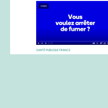
VIDEO
SANTÉ PUBLIQUE FRANCE
Arrêter de fumer avec les outil
Tabac info service
24 vues
1 min temps de lecture