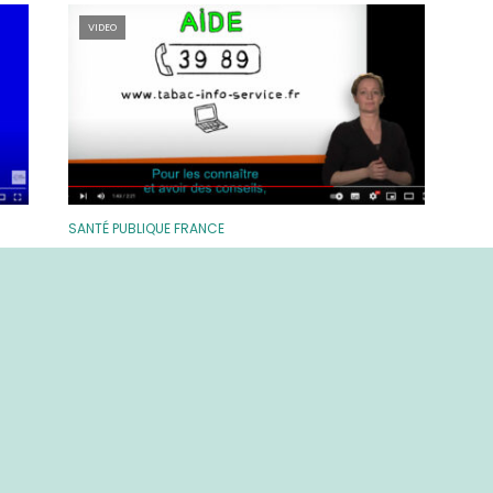
VIDEO
SANTÉ PUBLIQUE FRANCE
s
J’arrête de fumer, parce que
c’est meilleur pour la santé
(vidéo accessible à tous)
9 vues
1 min temps de lecture