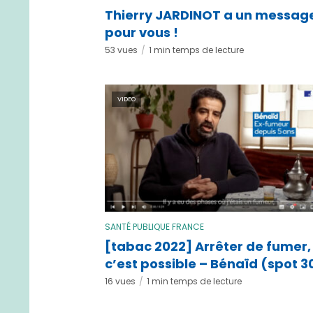
Thierry JARDINOT a un messag
pour vous !
53 vues
1 min temps de lecture
VIDEO
SANTÉ PUBLIQUE FRANCE
[tabac 2022] Arrêter de fumer,
c’est possible – Bénaïd (spot 3
16 vues
1 min temps de lecture