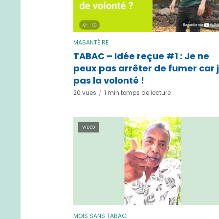
MASANTÉ.RE
TABAC – Idée reçue #1 : Je ne
peux pas arrêter de fumer car j
pas la volonté !
20 vues
1 min temps de lecture
VIDEO
MOIS SANS TABAC