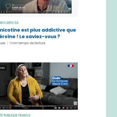
 BO LARG SA
 nicotine est plus addictive que
héroïne ! Le saviez-vous ?
vues
1 min temps de lecture
IDEO
TÉ PUBLIQUE FRANCE