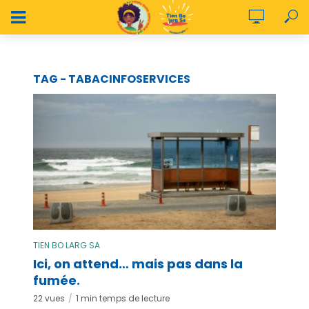
TAG - TABACINFOSERVICES
TIEN BO LARG SA
Ici, on attend… mais pas dans la
fumée.
22 vues
1 min temps de lecture