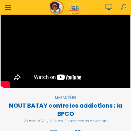
MASANTÉ.RE
NOUT BATAY contre les addictions : la
BPCO
25 mai 2023
31 vues
1 min temps de lecture