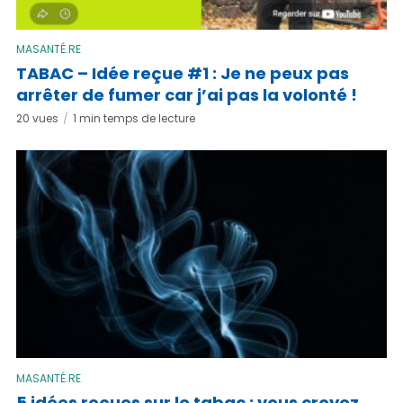
MASANTÉ.RE
TABAC – Idée reçue #1 : Je ne peux pas
arrêter de fumer car j’ai pas la volonté !
20 vues
1 min temps de lecture
MASANTÉ.RE
5 idées reçues sur le tabac : vous croyez